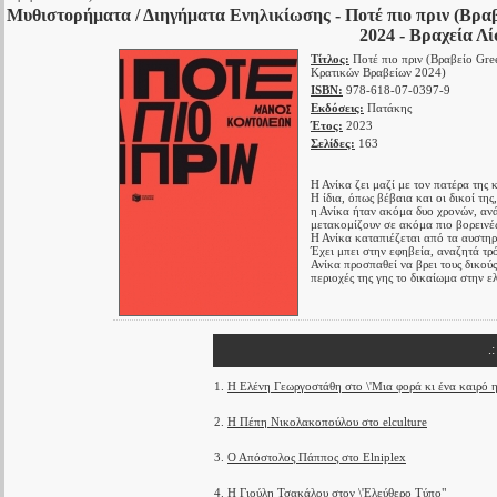
Μυθιστορήματα / Διηγήματα Ενηλικίωσης - Ποτέ πιο πριν (Βρα
2024 - Βραχεία Λ
Τίτλος:
Ποτέ πιο πριν (Βραβείο Gre
Κρατικών Βραβείων 2024)
ISBN:
978-618-07-0397-9
Εκδόσεις:
Πατάκης
Έτος:
2023
Σελίδες:
163
Η Ανίκα ζει μαζί με τον πατέρα της 
Η ίδια, όπως βέβαια και οι δικοί τη
η Ανίκα ήταν ακόμα δυο χρονών, ανά
μετακομίζουν σε ακόμα πιο βορεινές
Η Ανίκα καταπιέζεται από τα αυστηρά
Έχει μπει στην εφηβεία, αναζητά τρό
Ανίκα προσπαθεί να βρει τους δικούς
περιοχές της γης το δικαίωμα στην 
.
1.
Η Ελένη Γεωργοστάθη στο \'Μια φορά κι ένα καιρό 
2.
Η Πέπη Νικολακοπούλου στο elculture
3.
Ο Απόστολος Πάππος στο Elniplex
4.
Η Γιούλη Τσακάλου στον \'Ελεύθερο Τύπο"