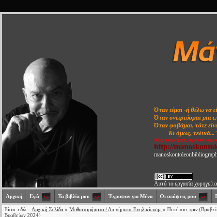
Όταν είμαι -ή θέλω να ε
Όταν ονειρεύομαι μια ε
Όταν φοβάμαι, τότε είνα
Κι όμως, τελικά...
Νέες αναρτήσεις (κριτικά σημε
http://manoskonto
manoskontoleonbibliograp
Αυτό το εργασία χορηγείτα
Αρχική
Εγώ
Τα βιβλία μου
Έγραψαν για Μένα
Οι απόψεις μου
Είστε εδώ ::
Αρχική Σελίδα
»
Μυθιστορήματα / Διηγήματα Ενηλικίωσης
» Ποτέ πιο πριν (Βραβε
Βραβείων 2024)