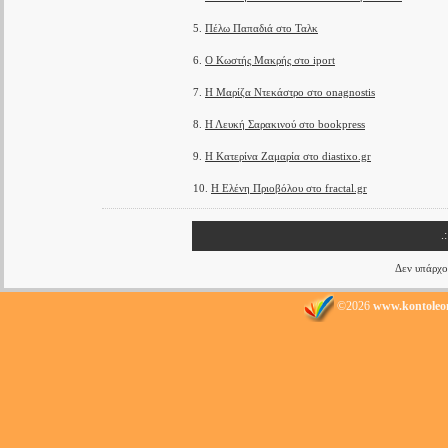
5.
Πέλω Παπαδιά στο Ταλκ
6.
Ο Κωστής Μακρής στο iport
7.
Η Μαρίζα Ντεκάστρο στο onagnostis
8.
Η Λευκή Σαρακινού στο bookpress
9.
Η Κατερίνα Ζαμαρία στο diastixo.gr
10.
Η Ελένη Πριοβόλου στο fractal.gr
.
Δεν υπάρχο
©2026
www.kontoleo