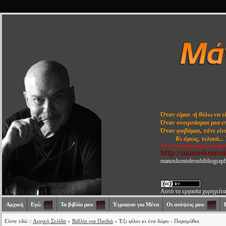
Όταν είμαι -ή θέλω να ε
Όταν ονειρεύομαι μια ε
Όταν φοβάμαι, τότε είνα
Κι όμως, τελικά...
Νέες αναρτήσεις (κριτικά σημε
http://manoskonto
manoskontoleonbibliograp
Αυτό το εργασία χορηγείτα
Αρχική
Εγώ
Τα βιβλία μου
Έγραψαν για Μένα
Οι απόψεις μου
Είστε εδώ ::
Αρχική Σελίδα
»
Βιβλία για Παιδιά
» Έξι φίλοι κι ένα δώρο - Παραμύθια