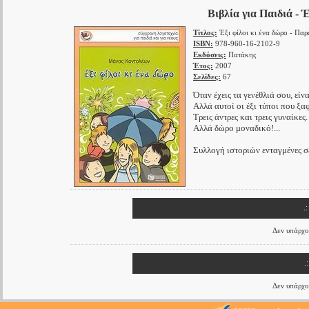
Βιβλία για Παιδιά - 
Τίτλος:
Έξι φίλοι κι ένα δώρο - Παρ
ISBN:
978-960-16-2102-9
Εκδόσεις:
Πατάκης
Έτος:
2007
Σελίδες:
67
Όταν έχεις τα γενέθλιά σου, εί
Αλλά αυτοί οι έξι τύποι που ξα
Τρεις άντρες και τρεις γυναίκες.
Αλλά δώρο μοναδικό!...
Συλλογή ιστοριών ενταγμένες σε 
.
Δεν υπάρχου
.
Δεν υπάρχο