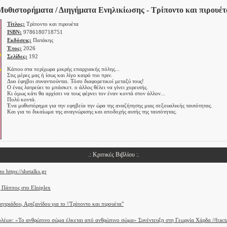
Μυθιστορήματα / Διηγήματα Ενηλικίωσης - Τρίποντο και πιρουέτ
Τίτλος:
Τρίποντο και πιρουέτα
ISBN:
9786180718751
Εκδόσεις:
Πατάκης
Έτος:
2026
Σελίδες:
192
Κάπου στα περίχωρα μικρής επαρχιακής πόλης...
Στις μέρες μας ή ίσως και λίγο καιρό πιο πριν.
Δυο έφηβοι συναντιούνται. Τόσο διαφορετικοί μεταξύ τους!
Ο ένας λατρεύει το μπάσκετ. ο άλλος θέλει να γίνει χορευτής.
Κι όμως κάτι θα αρχίσει να τους φέρνει τον έναν κοντά στον άλλον...
Πολύ κοντά.
Ένα μυθιστόρημα για την εφηβεία την ώρα της αναζήτησης μιας σεξουαλικής ταυτότητας.
Και για το δικαίωμα της αναγνώρισης και αποδοχής αυτής της ταυτότητας.
.: Κριτικές Βιβλίου :.
ο https://shetalks.gr
 Πάππος στο Elniplex
ητριάδου, Αρτζανίδου για το \'Τρίποντο και πιρουέτα"
έων: «Το ανθρώπινο σώμα έλκεται από ανθρώπινο σώμα» Συνέντευξη στη Γεωργία Χάρδα //fract