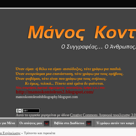
Όταν είμαι -ή θέλω να είμαι- αισιόδοξος, τότε γράφω για παιδιά.
Όταν ονειρεύομαι μια επανάσταση, τότε γράφω για τους εφήβους.
Όταν φοβάμαι, τότε είναι που γράφω για τους ενήλικες.
Κι όμως, τελικά...
Τίποτε από εμένα δε φαίνεται.
Νέες αναρτήσεις (κριτικά σημειώματα, συνεντεύξεις, άρθρα κ.α.) στα:
http://manoskontoleon2.blogspot.com/
manoskontoleonbibliography.blogspot.com
Αυτό το εργασία χορηγείται με άδεια
Creative Commons Αναφορά προέλευσης 3.
 για Μένα
Οι απόψεις μου
Βιβλία στο Διαδίκτυο
Τί γράφω αυτόν τον καιρό
τα Ενηλικίωσης
» Τρίποντο και πιρουέτα