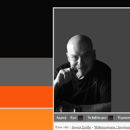
Αρχική
Εγώ
Τα βιβλία μου
Έγραψαν
Είστε εδώ ::
Αρχική Σελίδα
»
Μυθιστορήματα / Διηγήμα