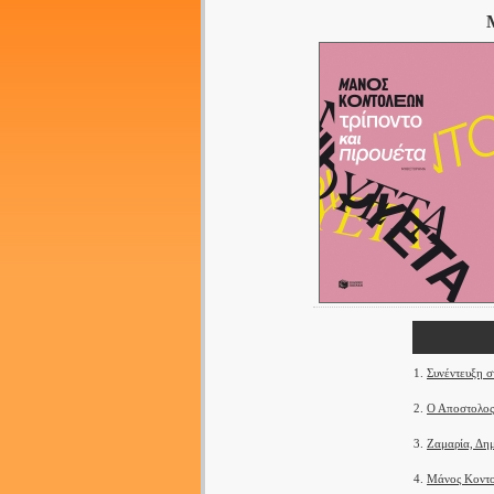
1.
Συνέντευξη στ
2.
Ο Αποστολος
3.
Ζαμαρία, Δημ
4.
Μάνος Κοντολ