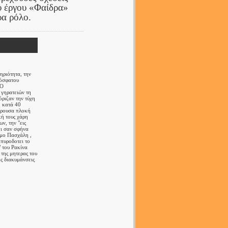
ου έργου «Φαίδρα»
ρα ρόλο.
ηριότητα, την
ρόσφατου
 Ο
 γηρατειών τη
όριζαν την τύχη
η κατά 40
φέρουσα πλοκή
κή τους χάρη
ν, την "εις
ει σαν σφήνα
αμο Πασχάλη ,
 πυροδοτει το
" του Ρακίνα
 της μητερας του
ς διακυμάνσεις