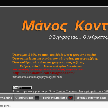
Όταν είμαι -ή θέλω να είμαι- αισιόδοξος, τότε γράφω για παιδιά.
Όταν ονειρεύομαι μια επανάσταση, τότε γράφω για τους εφήβους.
Όταν φοβάμαι, τότε είναι που γράφω για τους ενήλικες.
Κι όμως, τελικά...
Τίποτε από εμένα δε φαίνεται.
Νέες αναρτήσεις (κριτικά σημειώματα, συνεντεύξεις, άρθρα κ.α.) στα:
http://manoskontoleon2.blogspot.com/
manoskontoleonbibliography.blogspot.com
Αυτό το εργασία χορηγείται με άδεια
Creative Commons Αναφορά προέλευσης 3.
 για Μένα
Οι απόψεις μου
Βιβλία στο Διαδίκτυο
Τί γράφω αυτόν τον καιρό
τρα ρόλος