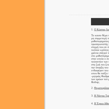
1.
Ο Κώστας Λογ
Το καυτο θέμα 
μη συμμετοχή πι
μυθιστορηματος
πρωταγωνιστής τ
στιγμή που σε ό
πολλών καλλιτεχ
χρόνια σύζυγό 
στο μυθιστόρημ
στην οποία ο συ
τουναντίον των
στη ζωή του ζευ
την ύπαρξη του
ενδιαφέρον του
οπου θα παίξει 
-μητριάς Φαιδρ
των ηρώων τού 
&nbsp;
2.
Θεματοφύλακ
3.
Η Νάντια Τρ
4.
Η Έρικα Αθαν