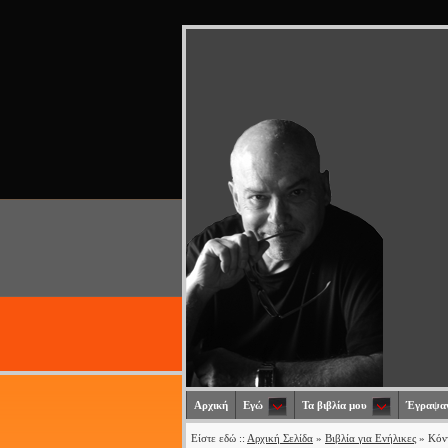
Αρχική
Εγώ
Τα βιβλία μου
Έγραψαν
Είστε εδώ ::
Αρχική Σελίδα
»
Βιβλία για Ενήλικες
» Κόν