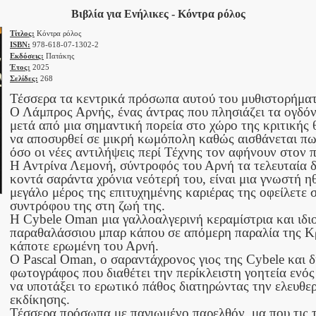
Βιβλία για Ενήλικες - Κόντρα ρόλος
Τίτλος:
Κόντρα ρόλος
ISBN:
978-618-07-1302-2
Εκδόσεις:
Πατάκης
Έτος:
2025
Σελίδες:
268
Τέσσερα τα κεντρικά πρόσωπα αυτού του μυθιστορήματ
Ο Λάμπρος Αρνής, ένας άντρας που πλησιάζει τα ογδόν
μετά από μια σημαντική πορεία στο χώρο της κριτικής 
να αποσυρθεί σε μικρή κωμόπολη καθώς αισθάνεται πως
όσο οι νέες αντιλήψεις περί Τέχνης τον αφήνουν στον 
Η Αντρίνα Λεμονή, σύντροφός του Αρνή τα τελευταία δ
κοντά σαράντα χρόνια νεότερή του, είναι μια γνωστή η
μεγάλο μέρος της επιτυχημένης καριέρας της οφείλετε 
συντρόφου της στη ζωή της.
Η
Cybele
Oman
μια γαλλοαλγερινή κεραμίστρια και ιδι
παραθαλάσσιου μπαρ κάπου σε απόμερη παραλία της Κ
κάποτε ερωμένη του Αρνή.
O
Pascal
Oman
, ο σαραντάχρονος γιος της
Cybele
και δ
φωτογράφος που διαθέτει την περίκλειστη γοητεία ενό
να υποτάξει το ερωτικό πάθος διατηρώντας την ελευθε
εκδίκησης.
Τέσσερα πρόσωπα με παγιωμένο παρελθόν, μα που τις τ