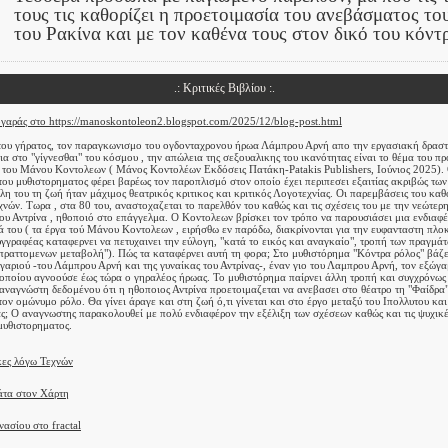
τους τις καθορίζει η προετοιμασία του ανεβάσματος τ
του Ρακίνα και με τον καθένα τους στον δικό του κόντ
.: Κριτικές Βιβλίου :.
αράς στο https://manoskontoleon2.blogspot.com/2025/12/blog-post.html
του γήρατος, τον παραγκωνισμο του ογδονταχρονου ήρωα Λάμπρου Αρνή απο την εργασιακή δραστ
α στο "γίγνεσθαι" του κόσμου , την απώλεια της σεξουαλικης του ικανότητας είναι το θέμα του π
 του Μάνου Κοντολεων ( Μάνος Κοντολέων Εκδόσεις Πατάκη-Patakis Publishers, Ιούνιος 2025).
ου μυθιστορηματος φέρει βαρέως τον παροπλισμό στον οποίο έχει περιπεσει εξαιτίας ακριβώς των
λη του τη ζωή ήταν μάχιμος θεατρικός κριτικος και κριτικός Λογοτεχνίας. Οι παρεμβάσεις του καθ
νών. Τωρα , στα 80 του, αναστοχαζεται το παρελθόν του καθώς και τις σχέσεις του με την νεώτερ
του Αντρίνα , ηθοποιό στο επάγγελμα. Ο Κοντολεων βρίσκει τον τρόπο να παρουσιάσει μια ενδια
ά του ( τα έργα τού Μάνου Κοντολεων , ειρήσθω εν παρόδω, διακρίνονται για την ευφανταστη πλο
γγραφέας καταφερνει να πετυχαινει την εύλογη, "κατά το εικός και αναγκαίο", τροπή των πραγμάτω
 πραττομενων μεταβολή"). Πώς τα καταφέρνει αυτή τη φορα; Στο μυθιστόρημα "Κόντρα ρόλος" βάζ
γαριού -του Λάμπρου Αρνή και της γυναίκας του Αντρίνας-, έναν γιο του Λαμπρου Αρνή, τον εξώγ
 οποίου αγνοούσε έως τώρα ο γηραλέος ήρωας. Το μυθιστόρημα παίρνει άλλη τροπή και συγχρόνως
 αναγνώστη δεδομένου ότι η ηθοποιος Αντρίνα προετοιμαζεται να ανεβασει στο θέατρο τη "Φαίδρα
τον ομώνυμο ρόλο. Θα γίνει άραγε και στη ζωή ό,τι γίνεται και στο έργο μεταξύ του Ιπολλυτου και
ας; Ο αναγνωστης παρακολουθεί με πολύ ενδιαφέρον την εξέλιξη των σχέσεων καθώς και τις ψυχικέ
μυθιστορηματος.
ες λόγω Τεχνών
άτα στον Χάρτη
ασίου στο fractal