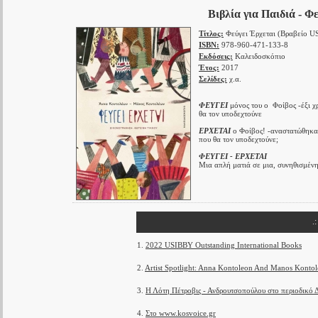
Βιβλία για Παιδιά - 
Τίτλος:
Φεύγει Έρχεται (Βραβείο U
ISBN:
978-960-471-133-8
Εκδόσεις:
Καλειδοσκόπιο
Έτος:
2017
Σελίδες:
χ.α.
ΦΕΥΓΕΙ
μόνος του ο Φοίβος -έξι χρ
θα τον υποδεχτούνε
ΕΡΧΕΤΑΙ
ο Φοίβος! -αναστατώθηκαν 
που θα τον υποδεχτούνε;
ΦΕΥΓΕΙ - ΕΡΧΕΤΑΙ
Μια απλή ματιά σε μια, συνηθισμέν
.
1.
2022 USIBBY Outstanding International Books
2.
Artist Spotlight: Anna Kontoleon And Manos Konto
3.
Η Λότη Πέτροβις - Ανδρουτσοπούλου στο περιοδικ
4.
Στο www.kosvoice.gr