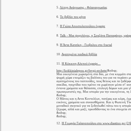
5.
Λέσχη Ανάγνωσης - Φιλαναγνωσίας
6.
Το βιβλίο του μήνα
7.
Η Γιώτα Αποστολοπούλου έγραψε
8.
Talk - Μια ψυχολόγος, η Σουζάνα Παπαφάγου, γράφει
9.
Η Άντα Κατσίκη - Γκιβαλου στο fractal
10.
Αγαπημένα παιδικά βιβλία
11.
Η Κόκκινη Αλεπού έγραψε...
http://kokkinialepou.gr/fevgi-erchete/
&nbsp;
Μια οικογένεια χωρισμένη στα δύο, με ένα κομμάτι στο
ψυχρή χώρα ετοιμάζει τις βαλίτσες του για να περάσει 
αγαπημένους του παππούδες, τους θείους και τα ξαδέρφ
σακίδια, παιχνίδια που πρέπει να χωρέσουν μέσα σ\' αυ
έντονα χρώματα και θάλασσα, επιλογή δώρων και μια γ
πρωταγωνιστές της. Μια ιστορία για την οικογένεια, τη 
&nbsp;
Ο Μάνος και η Αννα Κοντολέων, πατέρας και κόρη, έγρ
εικόνες, χρώματα και συναισθήματα. Και η Φωτεινή Τίκκ
μοναδικό σκηνικό για να ξεδιπλωθεί πάνω του η ιστορία
ξέχωρα, αλλά και μαζί, προσδίδοντας το ένα στοιχεία σ
&nbsp;
&nbsp;
12.
Η Γεωργία Γαλανοπούλου στο www.diastixo.ge (2/