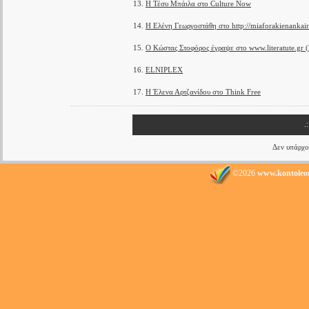
13.
Η Τέσυ Μπάιλα στο Culture Now
14.
Η Ελένη Γεωργοστάθη στο http://miaforakienankair
15.
Ο Κώστας Στοφόρος έγραψε στο www.literatute.gr 
16.
ELNIPLEX
17.
Η Έλενα Αρτζανίδου στο Think Free
.
Δεν υπάρχο
©2026
www.kontoleo