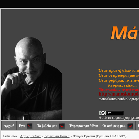
Όταν είμαι -ή θέλω να ε
Όταν ονειρεύομαι μια ε
Όταν φοβάμαι, τότε είνα
Κι όμως, τελικά...
Νέες αναρτήσεις (κριτικά σημε
http://manoskonto
manoskontoleonbibliograp
Αυτό το εργασία χορηγείτα
Αρχική
Εγώ
Τα βιβλία μου
Έγραψαν για Μένα
Οι απόψεις μου
Είστε εδώ ::
Αρχική Σελίδα
»
Βιβλία για Παιδιά
» Φεύγει Έρχεται (Βραβείο USA IBBY)