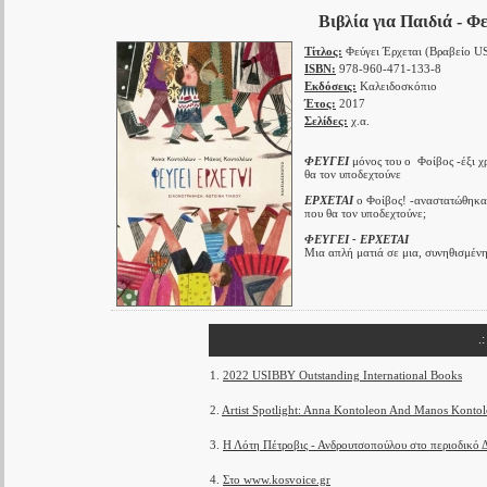
Βιβλία για Παιδιά - 
Τίτλος:
Φεύγει Έρχεται (Βραβείο U
ISBN:
978-960-471-133-8
Εκδόσεις:
Καλειδοσκόπιο
Έτος:
2017
Σελίδες:
χ.α.
ΦΕΥΓΕΙ
μόνος του ο Φοίβος -έξι χρ
θα τον υποδεχτούνε
ΕΡΧΕΤΑΙ
ο Φοίβος! -αναστατώθηκαν 
που θα τον υποδεχτούνε;
ΦΕΥΓΕΙ - ΕΡΧΕΤΑΙ
Μια απλή ματιά σε μια, συνηθισμέν
.
1.
2022 USIBBY Outstanding International Books
2.
Artist Spotlight: Anna Kontoleon And Manos Konto
3.
Η Λότη Πέτροβις - Ανδρουτσοπούλου στο περιοδικ
4.
Στο www.kosvoice.gr