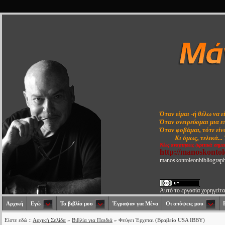
Όταν είμαι -ή θέλω να ε
Όταν ονειρεύομαι μια ε
Όταν φοβάμαι, τότε είνα
Κι όμως, τελικά...
Νέες αναρτήσεις (κριτικά σημε
http://manoskonto
manoskontoleonbibliograp
Αυτό το εργασία χορηγείτα
Αρχική
Εγώ
Τα βιβλία μου
Έγραψαν για Μένα
Οι απόψεις μου
Είστε εδώ ::
Αρχική Σελίδα
»
Βιβλία για Παιδιά
» Φεύγει Έρχεται (Βραβείο USA IBBY)