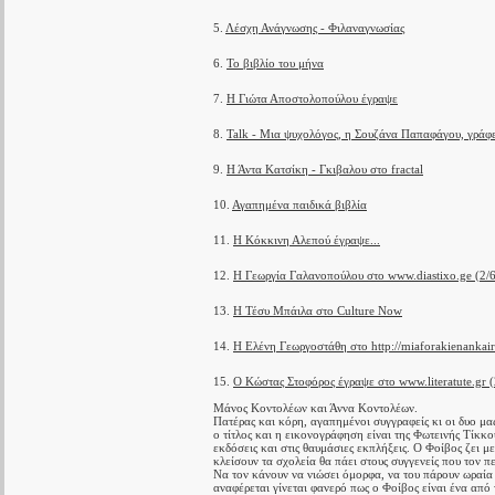
5.
Λέσχη Ανάγνωσης - Φιλαναγνωσίας
6.
Το βιβλίο του μήνα
7.
Η Γιώτα Αποστολοπούλου έγραψε
8.
Talk - Μια ψυχολόγος, η Σουζάνα Παπαφάγου, γράφει
9.
Η Άντα Κατσίκη - Γκιβαλου στο fractal
10.
Αγαπημένα παιδικά βιβλία
11.
Η Κόκκινη Αλεπού έγραψε...
12.
Η Γεωργία Γαλανοπούλου στο www.diastixo.ge (2/
13.
Η Τέσυ Μπάιλα στο Culture Now
14.
Η Ελένη Γεωργοστάθη στο http://miaforakienankair
15.
Ο Κώστας Στοφόρος έγραψε στο www.literatute.gr 
Μάνος Κοντολέων και Άννα Κοντολέων.
Πατέρας και κόρη, αγαπημένοι συγγραφείς κι οι δυο μ
ο τίτλος και η εικονογράφηση είναι της Φωτεινής Τίκκο
εκδόσεις και στις θαυμάσιες εκπλήξεις. Ο Φοίβος ζει 
κλείσουν τα σχολεία θα πάει στους συγγενείς που τον πε
Να τον κάνουν να νιώσει όμορφα, να του πάρουν ωραία 
αναφέρεται γίνεται φανερό πως ο Φοίβος είναι ένα από 