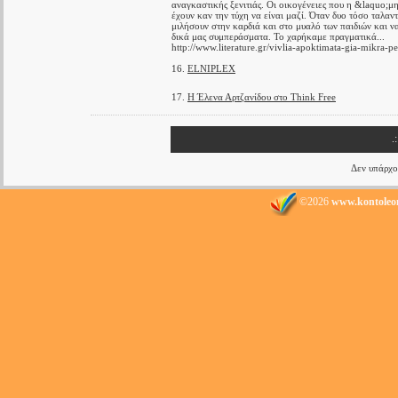
αναγκαστικής ξενιτιάς. Οι οικογένειες που η &laquo;μ
έχουν καν την τύχη να είναι μαζί. Όταν δυο τόσο ταλα
μιλήσουν στην καρδιά και στο μυαλό των παιδιών και ν
δικά μας συμπεράσματα. Το χαρήκαμε πραγματικά...
http://www.literature.gr/vivlia-apoktimata-gia-mikra-pe
16.
ELNIPLEX
17.
Η Έλενα Αρτζανίδου στο Think Free
.
Δεν υπάρχο
©2026
www.kontoleo