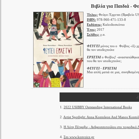
Βιβλία για Παιδιά - 
Τίτλος:
Φεύγει Έρχεται (Βραβείο U
ISBN:
978-960-471-133-8
Εκδόσεις:
Καλειδοσκόπιο
Έτος:
2017
Σελίδες:
χ.α.
ΦΕΥΓΕΙ
μόνος του ο Φοίβος -έξι χρ
θα τον υποδεχτούνε
ΕΡΧΕΤΑΙ
ο Φοίβος! -αναστατώθηκαν 
που θα τον υποδεχτούνε;
ΦΕΥΓΕΙ - ΕΡΧΕΤΑΙ
Μια απλή ματιά σε μια, συνηθισμέν
.
1.
2022 USIBBY Outstanding International Books
2.
Artist Spotlight: Anna Kontoleon And Manos Konto
3.
Η Λότη Πέτροβις - Ανδρουτσοπούλου στο περιοδικ
4.
Στο www.kosvoice.gr