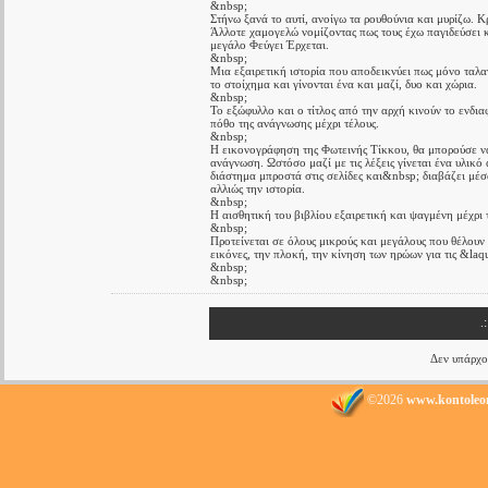
&nbsp;
Στήνω ξανά το αυτί, ανοίγω τα ρουθούνια και μυρίζω.
Άλλοτε χαμογελώ νομίζοντας πως τους έχω παγιδεύσει κ
μεγάλο Φεύγει Έρχεται.
&nbsp;
Μια εξαιρετική ιστορία που αποδεικνύει πως μόνο ταλ
το στοίχημα και γίνονται ένα και μαζί, δυο και χώρια.
&nbsp;
Το εξώφυλλο και ο τίτλος από την αρχή κινούν το ενδι
πόθο της ανάγνωσης μέχρι τέλους.
&nbsp;
Η εικονογράφηση της Φωτεινής Τίκκου, θα μπορούσε να 
ανάγνωση. Ωστόσο μαζί με τις λέξεις γίνεται ένα υλικό
διάστημα μπροστά στις σελίδες και&nbsp; διαβάζει μέσ
αλλιώς την ιστορία.
&nbsp;
Η αισθητική του βιβλίου εξαιρετική και ψαγμένη μέχρι 
&nbsp;
Προτείνεται σε όλους μικρούς και μεγάλους που θέλουν
εικόνες, την πλοκή, την κίνηση των ηρώων για τις &la
&nbsp;
&nbsp;
.
Δεν υπάρχο
©2026
www.kontoleo