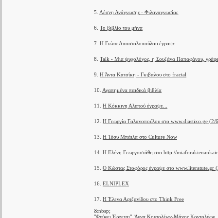
5.
Λέσχη Ανάγνωσης - Φιλαναγνωσίας
6.
Το βιβλίο του μήνα
7.
Η Γιώτα Αποστολοπούλου έγραψε
8.
Talk - Μια ψυχολόγος, η Σουζάνα Παπαφάγου, γράφει
9.
Η Άντα Κατσίκη - Γκιβαλου στο fractal
10.
Αγαπημένα παιδικά βιβλία
11.
Η Κόκκινη Αλεπού έγραψε...
12.
Η Γεωργία Γαλανοπούλου στο www.diastixo.ge (2/
13.
Η Τέσυ Μπάιλα στο Culture Now
14.
Η Ελένη Γεωργοστάθη στο http://miaforakienankair
15.
Ο Κώστας Στοφόρος έγραψε στο www.literatute.gr 
16.
ELNIPLEX
17.
Η Έλενα Αρτζανίδου στο Think Free
&nbsp;
"Φεύγει Έρχεται", Άννα Κοντολέων-Μάνος Κοντολέων,