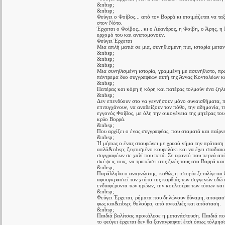
&nbsp;
&nbsp;
Φεύγει ο Φοίβος... από τον Βορρά κι ετοιμάζεται να τ
στον Νότο.
Έρχεται ο Φοίβος... κι ο Λέανδρος, η Φοίβη, ο Άρης, η 
ερχομό του και ανυπομονούν.
Φεύγει Έρχεται
Μια απλή ματιά σε μια, συνηθισμένη πια, ιστορία μετα
&nbsp;
&nbsp;
&nbsp;
Μια συνηθισμένη ιστορία, γραμμένη με ασυνήθιστο, πρω
πάντρεμα δυο συγγραφέων αυτή της Άννας Κοντολέων κ
&nbsp;
Πατέρας και κόρη ή κόρη και πατέρας τολμούν ένα ζηλε
&nbsp;
Δεν επενδύουν στο να γεννήσουν μόνο συναισθήματα, π
επιτυγχάνουν, να αναδείξουν τον πόθο, την αδημονία, 
εγγονός Φοίβος, με όλη την οικογένεια της μητέρας του
κρύο Βορρά.
&nbsp;
Που αρχίζει ο ένας συγγραφέας, που σταματά και παίρνε
&nbsp;
Ή μήπως ο ένας σταυρώνει με χρυσό νήμα την πρόταση το
απλό&nbsp; ξεφτισμένο κουρελάκι και να έχει σταδιακ
συγγραφέων σε χαλί που πετά. Σε υφαντό που περνά από
σκέψεις τους, να τρυπώσει στις ζωές τους στο Βορρά κ
&nbsp;
Παράλληλα ο αναγνώστης, καθώς η ιστορία ξετυλίγεται 
αφουγκραστεί τον χτύπο της καρδιάς των συγγενών εδώ 
ενδιαφέροντα των ηρώων, την κουλτούρα των τόπων και 
&nbsp;
Φεύγει Έρχεται, ρήματα που δηλώνουν δύναμη, αποφασ
φως και&nbsp; θολούρα, από αγκαλιές και απόσταση.
&nbsp;
Παιδιά βαλίτσας προκάλεσε η μετανάστευση. Παιδιά πο
το φεύγει έρχεται δεν θα ξαναγραφτεί έτσι όπως τόλμη