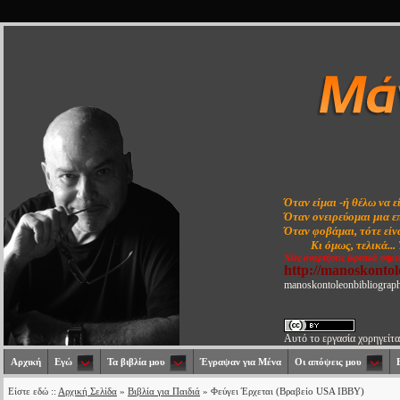
Όταν είμαι -ή θέλω να ε
Όταν ονειρεύομαι μια ε
Όταν φοβάμαι, τότε είνα
Κι όμως, τελικά...
Νέες αναρτήσεις (κριτικά σημε
http://manoskonto
manoskontoleonbibliograp
Αυτό το εργασία χορηγείτα
Αρχική
Εγώ
Τα βιβλία μου
Έγραψαν για Μένα
Οι απόψεις μου
Είστε εδώ ::
Αρχική Σελίδα
»
Βιβλία για Παιδιά
» Φεύγει Έρχεται (Βραβείο USA IBBY)