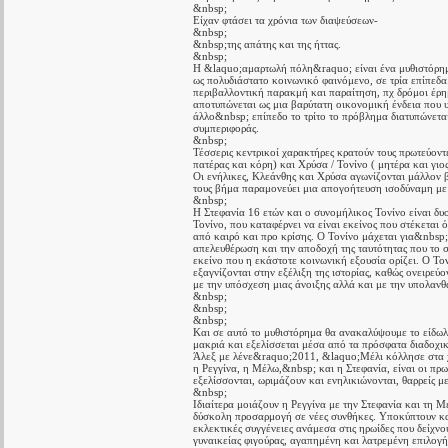
&nbsp;
Είχαν φτάσει τα χρόνια των διαψεύσεων-
&nbsp;
&nbsp;της απάτης και της ήττας.
&nbsp;
Η &laquo;αμαρτωλή πόλη&raquo; είναι ένα μυθιστόρημα
ως πολυδιάστατο κοινωνικό φαινόμενο, σε τρία επίπεδα
περιβαλλοντική παρακμή και παραίτηση, πχ δρόμοι έρημ
αποτυπώνεται ως μια βαρύτατη οικονομική ένδεια που υ
άλλο&nbsp; επίπεδο το τρίτο το πρόβλημα διατυπώνετα
συμπεριφοράς.
&nbsp;
Τέσσερις κεντρικοί χαρακτήρες κρατούν τους πρωτεύοντε
πατέρας και κόρη) και Χρύσα / Τονίνο ( μητέρα και γιο
Οι ενήλικες, Κλεάνθης και Χρύσα αγωνίζονται μάλλον 
τους βήμα παραμονεύει μια απογοήτευση ισοδύναμη με 
&nbsp;
Η Στεφανία 16 ετών και ο συνομήλικος Τονίνο είναι δ
Τονίνο, που καταφέρνει να είναι εκείνος που στέκεται 
από καιρό και προ κρίσης. Ο Τονίνο μάχεται για&nbsp;
απελευθέρωση και την αποδοχή της ταυτότητας που το σ
εκείνο που η εκάστοτε κοινωνική εξουσία ορίζει. Ο Το
εξαγνίζονται στην εξέλιξη της ιστορίας, καθώς ονειρεύ
με την υπόσχεση μιας άνοιξης αλλά και με την υπολανθά
&nbsp;
&nbsp;
&nbsp;
Και σε αυτό το μυθιστόρημα θα ανακαλύψουμε το είδωλ
μακριά και εξελίσσεται μέσα από τα πρόσφατα διαδοχ
Άλεξ με λένε&raquo;2011, &laquo;Μέλι κόλλησε στα χ
η Ρεγγίνα, η Μέλω,&nbsp; και η Στεφανία, είναι οι π
εξελίσσονται, ωριμάζουν και ενηλικιώνονται, θαρρείς με
&nbsp;
Ιδιαίτερα μοιάζουν η Ρεγγίνα με την Στεφανία και τη Μ
δύσκολη προσαρμογή σε νέες συνθήκες. Υποκύπτουν και
εκλεκτικές συγγένειες ανάμεσα στις ηρωίδες που δείχν
γυναικείας φιγούρας, αγαπημένη και λατρεμένη επιλογή