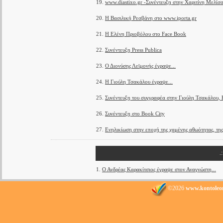
19.
www.diastixo.gr -Συνέντευξη στην Χαριτίνη Μελίσ
20.
Η Βασιλική Ρεσβάνη στο www.iporta.gr
21.
Η Ελένη Πριοβόλου στο Face Book
22.
Συνέντευξη Press Publica
23.
Ο Διονύσης Λεϊμονής έγραψε...
24.
Η Γιούλη Τσακάλου έγραψε...
25.
Συνέντευξη του συγγραφέα στην Γιούλη Τσακάλ
26.
Συνέντευξη στο Book City
27.
Ενηλικίωση στην εποχή της χαμένης αθωότητας, τη
.
1.
Ο Ανδρέας Καρακίτσιος έγραψε στον Αναγνώστη...
©2026
www.kontoleo