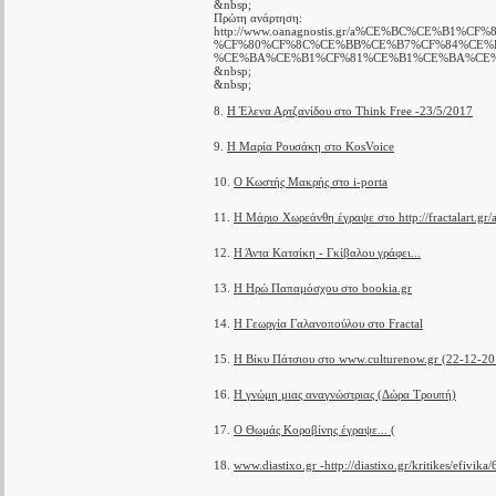
&nbsp;
Πρώτη ανάρτηση:
http://www.oanagnostis.gr/a%CE%BC%CE%B1%
%CF%80%CF%8C%CE%BB%CE%B7%CF%84%CE%
%CE%BA%CE%B1%CF%81%CE%B1%CE%BA%CE%
&nbsp;
&nbsp;
8.
Η Έλενα Αρτζανίδου στο Think Free -23/5/2017
9.
Η Μαρία Ρουσάκη στο KosVoice
10.
Ο Κωστής Μακρής στο i-porta
11.
Η Μάριο Χωρεάνθη έγραψε στο http://fractalart.gr
12.
Η Άντα Κατσίκη - Γκίβαλου γράφει...
13.
Η Ηρώ Παπαμόσχου στο bookia.gr
14.
Η Γεωργία Γαλανοπούλου στο Fractal
15.
Η Βίκυ Πάτσιου στο www.culturenow.gr (22-12-20
16.
Η γνώμη μιας αναγνώστριας (Δώρα Τρουπή)
17.
Ο Θωμάς Κοροβίνης έγραψε... (
18.
www.diastixo.gr -http://diastixo.gr/kritikes/efivik