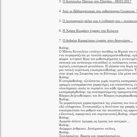
3.
Ο Απόστολος Πάππος στο Elniplex - 08/01/2017
4.
Από το Bildungsroman στο μυθιστόρημα Crossover.
5.
Ο λειτουργικός ρόλος και η επίδραση του « νοούμε
6.
Η Χρύσα Κουράκη έγραψε στα Κείμενα
7.
Ο Ανδρέας Καρακίτσιος έγραψε στον Αναγνώστη...
&nbsp;
Ο Μάνος Κοντολέων επιλέγει συνήθως τα θέματά του εν
ενώ πειραματίζεται με ποικίλα αφηγηματικά&nbsp; σχ
φόρμα: κεντρικό θέμα του μυθιστορήματος η γενικευμέν
σκηνικά και αντίστοιχα επεισόδια) οι πολύτροπες οπτι
τεχνικές εσωτερικού μονολόγου. Η γλώσσα στη δομή τη
μια τυπική περίπτωση εσωτερικού&nbsp; μονολόγου. Έ
στην ψυχή της Στεφανίας και τα βλέπουμε όλα μέσα από
&nbsp;
Η ιστορία&nbsp; εξελίσσεται χωρίς περιττές καταγραφές
γραμμές καταγράφονται χαρακτήρες και καταστάσεις, έ
ολοκληρώσει αυτός το πορτρέτο του κάθε ήρωα, του κάθ
καταγραφής&nbsp; της αναπαριστώμενης πραγματικότητα
&laquo;δείχνω&raquo; και δεν &laquo;περιγράφω&raqu
&nbsp;
Τα μορφολογικά χαρακτηριστικά της γλώσσας του που σ
εδώ ολόφρεσκα. Εντυπωσιάζει η δεινότητα της γραφής 
εσωτερικότητα του ρυθμού και την ακουστική της αρμονί
ελλειπτική, αφαιρετική και συμπυκνωτική,&nbsp; πλησιά
&nbsp;
Αμαρτία άλλοτε όμορφη ως έρωτας των αστεριών....
&nbsp;
Ανώριμοι άνθρωποι. Αστόχαστοι πολίτες.
&nbsp;
Ξεγελασμένοι, θύματα και παραπλανημένοι,.