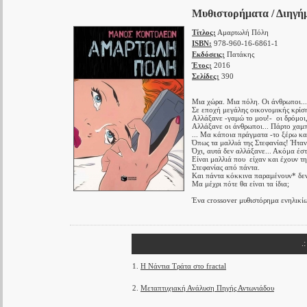
Μυθιστορήματα / Διηγή
Τίτλος:
Αμαρτωλή Πόλη
ISBN:
978-960-16-6861-1
Εκδόσεις:
Πατάκης
Έτος:
2016
Σελίδες:
390
Μια χώρα. Μια πόλη. Οι άνθρωποι...
Σε εποχή μεγάλης οικονομικής κρίση
Αλλάξανε -γαμώ το μου!- οι δρόμοι, 
Αλλάξανε οι άνθρωποι... Πάρτο χαμπ
... Μα κάποια πράγματα -το ξέρω και
Όπως τα μαλλιά της Στεφανίας! Ήτα
Όχι, αυτά δεν αλλάξανε... Ακόμα έσ
Είναι μαλλιά που είχαν και έχουν τ
Στεφανίας από πάντα.
Και πάντα κόκκινα παραμένουν* δε
Μα μέχρι πότε θα είναι τα ίδια;
Ένα crossover μυθιστόρημα ενηλικί
.
1.
Η Νάντια Τράτα στο fractal
2.
Μεταπτυχιακή Ανάλυση Πηγής Αντωνιάδου