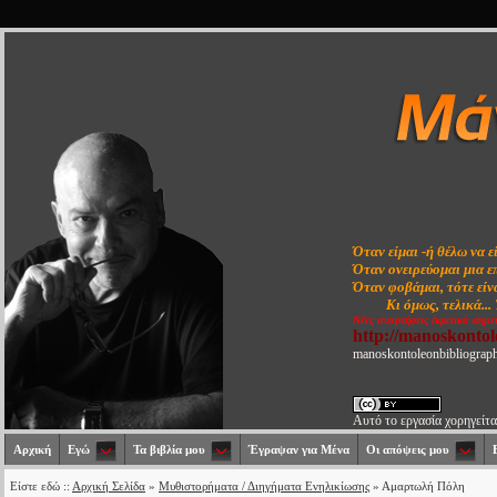
Όταν είμαι -ή θέλω να ε
Όταν ονειρεύομαι μια ε
Όταν φοβάμαι, τότε είνα
Κι όμως, τελικά...
Νέες αναρτήσεις (κριτικά σημε
http://manoskonto
manoskontoleonbibliograp
Αυτό το εργασία χορηγείτα
Αρχική
Εγώ
Τα βιβλία μου
Έγραψαν για Μένα
Οι απόψεις μου
Είστε εδώ ::
Αρχική Σελίδα
»
Μυθιστορήματα / Διηγήματα Ενηλικίωσης
» Αμαρτωλή Πόλη