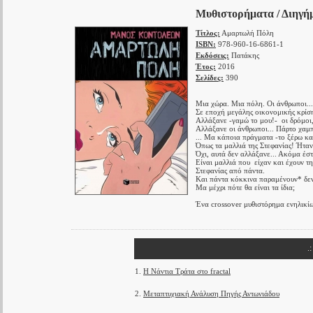
Μυθιστορήματα / Διηγή
Τίτλος:
Αμαρτωλή Πόλη
ISBN:
978-960-16-6861-1
Εκδόσεις:
Πατάκης
Έτος:
2016
Σελίδες:
390
Μια χώρα. Μια πόλη. Οι άνθρωποι...
Σε εποχή μεγάλης οικονομικής κρίση
Αλλάξανε -γαμώ το μου!- οι δρόμοι, 
Αλλάξανε οι άνθρωποι... Πάρτο χαμπ
... Μα κάποια πράγματα -το ξέρω και
Όπως τα μαλλιά της Στεφανίας! Ήτα
Όχι, αυτά δεν αλλάξανε... Ακόμα έσ
Είναι μαλλιά που είχαν και έχουν τ
Στεφανίας από πάντα.
Και πάντα κόκκινα παραμένουν* δε
Μα μέχρι πότε θα είναι τα ίδια;
Ένα crossover μυθιστόρημα ενηλικί
.
1.
Η Νάντια Τράτα στο fractal
2.
Μεταπτυχιακή Ανάλυση Πηγής Αντωνιάδου