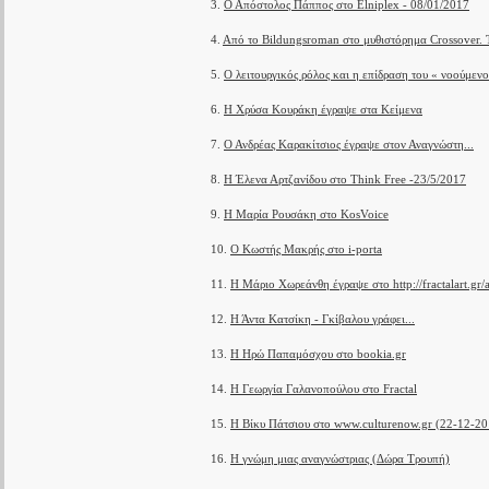
3.
Ο Απόστολος Πάππος στο Elniplex - 08/01/2017
4.
Από το Bildungsroman στο μυθιστόρημα Crossover.
5.
Ο λειτουργικός ρόλος και η επίδραση του « νοούμε
6.
Η Χρύσα Κουράκη έγραψε στα Κείμενα
7.
Ο Ανδρέας Καρακίτσιος έγραψε στον Αναγνώστη...
8.
Η Έλενα Αρτζανίδου στο Think Free -23/5/2017
9.
Η Μαρία Ρουσάκη στο KosVoice
10.
Ο Κωστής Μακρής στο i-porta
11.
Η Μάριο Χωρεάνθη έγραψε στο http://fractalart.gr
12.
Η Άντα Κατσίκη - Γκίβαλου γράφει...
13.
Η Ηρώ Παπαμόσχου στο bookia.gr
14.
Η Γεωργία Γαλανοπούλου στο Fractal
15.
Η Βίκυ Πάτσιου στο www.culturenow.gr (22-12-20
16.
Η γνώμη μιας αναγνώστριας (Δώρα Τρουπή)