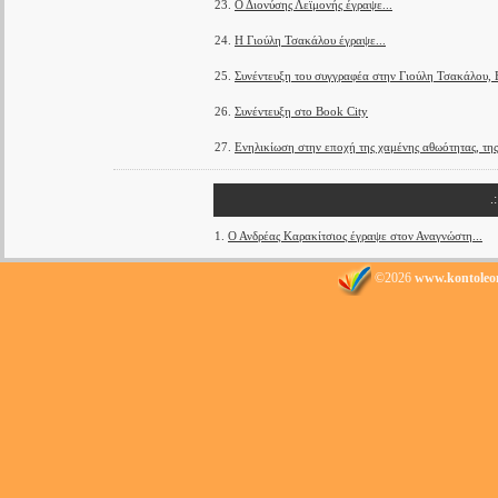
23.
Ο Διονύσης Λεϊμονής έγραψε...
24.
Η Γιούλη Τσακάλου έγραψε...
25.
Συνέντευξη του συγγραφέα στην Γιούλη Τσακάλ
26.
Συνέντευξη στο Book City
27.
Ενηλικίωση στην εποχή της χαμένης αθωότητας, τη
.
1.
Ο Ανδρέας Καρακίτσιος έγραψε στον Αναγνώστη...
©2026
www.kontoleo