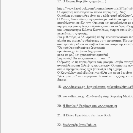
17.
Ο Θωμάς Κοροβίνης έγραψε... (
https://www.facebook.com/thomas.korovinis.5?fref=n
Οι αμαρτίες των ανθρώπων πάντα παρόμοιες, ίδιες".
Οι πόλεις οι αμαρτωλές είναι που κάθε φορά αλλάζουν".
Ο Μάνος Κοντολέων, συγγραφέας με πολλά εύσημα στο 
απευθύνονται σε όλη την ηλικιακή και ασχολούνται με
ισχυρές αφομοιωμένες επιδράσεις και από το ύφος σύγ
και μεταφράστρια Κώστια Κοντολέων, ανήκει στους δημι
περιπέτεια της γραφής.
Στο μυθιστόρημα "Αμαρτωλή πόλη" πρωταγωνιστούν τέ
ηλικία της νεανικής αθωότητας στην ωριμότητα. Τέσσερ
αυτοπροσδιορισμού να επιβιώσουν τον καιρό της καταβύ
"Οι κούκλες καθισμένες ζευγαρωτά
κρατώντας χαλασμένα ζαχαρωτά
μέσα σε ροζ και χρυσαφένια αμπαλάζ
Σαμποτάζ! Θα τους κάνουμε......σα...."
Ο έρωτας με τις παραμέτρους του, μόνιμο μοτίβο ενασχ
ανασφάλειας και έλλειψης προοπτικών. Οι αμαρτίες τω
οποία προηγουμένως έχει βουλιάξει όλη η χώρα.
Ο Κοντολέων επιβεβαιώνει για άλλη μια φορά ότι είναι
"γλυκομίλητα" να αναφέρεται σε ναυάγια της ζωής και ν
&nbsp;
18.
www.diastixo.gr -http://diastixo.gr/kritikes/efivik
19.
www.diastixo.gr -Συνέντευξη στην Χαριτίνη Μελίσ
20.
Η Βασιλική Ρεσβάνη στο www.iporta.gr
21.
Η Ελένη Πριοβόλου στο Face Book
22.
Συνέντευξη Press Publica