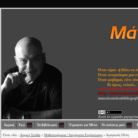
Όταν είμαι -ή θέλω να ε
Όταν ονειρεύομαι μια ε
Όταν φοβάμαι, τότε είνα
Κι όμως, τελικά...
Νέες αναρτήσεις (κριτικά σημε
http://manoskonto
manoskontoleonbibliograp
Αυτό το εργασία χορηγείτα
Αρχική
Εγώ
Τα βιβλία μου
Έγραψαν για Μένα
Οι απόψεις μου
Είστε εδώ ::
Αρχική Σελίδα
»
Μυθιστορήματα / Διηγήματα Ενηλικίωσης
» Αμαρτωλή Πόλη