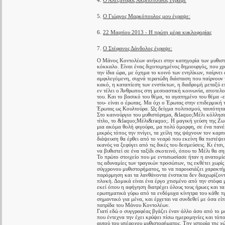
4.
Ο Αλέξανδρος Ακριτόπουλος έγραψε
5.
Ο Γιώργος Μαρκόπουλος μου έγραψε:
6.
22 Μαρτίου 2013 - Η πρώτη μέρα κυκλοφορίας
7.
Ο Στέφανος Δάνδολος έγραψε:
Ο Μάνος Κοντολέων ανήκει στην κατηγορία των μυθιστο
κόκκαλο. Είναι ένας διχοτομημένος δημιουργός, που χρ
την ίδια ώρα, με όχημα το κοινό των ενηλίκων, παίρνει
αμφιλεγόμενη, συχνά τερατώδη διάσταση που παίρνουν τ
κακό, η καταπίεση των ενστίκτων, η διαδρομή μεταξύ ε
εν τέλει ο Άνθρωπος στη μεσοαστική κοινωνία, αποτελού
του. Και το βασικό του θέμα, το αγαπημένο του θέμα -
του- είναι ο έρωτας. Μα όχι ο Έρωτας στην επιδερμική
Έρωτας ως Κουλτούρα. Ως δείγμα πολιτισμού, ταυτότητας
Στο καινούργιο του μυθιστόρημα, &laquo;Μέλι κόλλησε 
τίτλο, το &laquo;Μέλι&raquo;. Η μαγική γεύση της Ζωή
μια ακόμα θολή φιγούρα, μα πολύ όμορφη, σε ένα πανέμ
μικρός τόπος την πνίγει, τα χείλη της ψάχνουν τον καρ
διάψευση θα έρθει από το νεαρό που εκείνη θα πιστέψει
ικανός να ξεφύγει από τις δικές του δεσμεύσεις. Κι έτσ
να βυθιστεί σε ένα ταξίδι σκοτεινό, όπου το Μέλι θα ση
Το πρώτο στοιχείο που με εντυπωσίασε ήταν η ανατομί
τις αδυναμίες των τραγικών προσώπων, τις εκθέτει χωρίς
σύγχρονου μυθιστορήματος, το να παρουσιάζει χαρακτήρ
παρόρμηση και τα λανθάνοντα ένστικτα δεν διαχωρίζοντα
πλοκή. Δομικά είναι ένα έργο χτισμένο από την στόφα μ
εκεί όπου η αφήγηση διατρέχει όλους τους ήρωες και τα 
ερωτηματικά γύρω από τα ενδόμυχα κίνητρα του κάθε πρ
σημαντικό για μένα, και έρχεται να συνδεθεί με όσα εί
πατρίδα του Μάνου Κοντολέων.
Γιατί εδώ ο συγγραφέας βγάζει έναν άλλο άσο από το μα
που έντεχνα την έχει κρύψει πίσω ημερομηνίες και τό
αυτού του υπέροχου μυθιστορήματος. Την ιστορία της χώρ