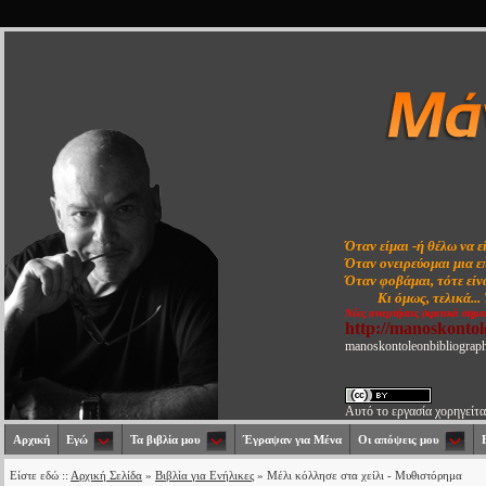
Όταν είμαι -ή θέλω να ε
Όταν ονειρεύομαι μια ε
Όταν φοβάμαι, τότε είνα
Κι όμως, τελικά...
Νέες αναρτήσεις (κριτικά σημε
http://manoskonto
manoskontoleonbibliograp
Αυτό το εργασία χορηγείτα
Αρχική
Εγώ
Τα βιβλία μου
Έγραψαν για Μένα
Οι απόψεις μου
Είστε εδώ ::
Αρχική Σελίδα
»
Βιβλία για Ενήλικες
» Μέλι κόλλησε στα χείλι - Μυθιστόρημα