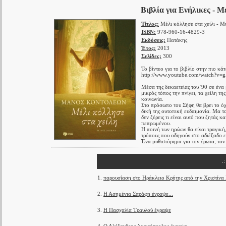
Βιβλία για Ενήλικες - Μ
Τίτλος:
Μέλι κόλλησε στα χείλι - Μ
ISBN:
978-960-16-4829-3
Εκδόσεις:
Πατάκης
Έτος:
2013
Σελίδες:
300
Το βίντεο για το βιβλίο στην πιο κά
http://www.youtube.com/watch?v
Μέσα της δεκαετείας του '90 σε ένα 
μικρός τόπος την πνίγει, τα χείλη τ
κοινωνία.
Στο πρόσωπο του Σήφη θα βρει το όχη
δική της ουτοπική ευδαιμονία. Μα το
δεν ξέρεις τι είναι αυτό που ζητάς κ
πεπρωμένου.
Η ποινή των ηρώων θα είναι τραγική,
τρόπους που οδηγούν στο αδιέξοδο ε
Ένα μυθιστόρημα για τον έρωτα, τον
.
1.
παρουσίαση στο Ηράκλειο Κρήτης από την Χριστίν
2.
Η Ασημένια Σαράφη έγραψε...
3.
Η Πασχαλία Τραυλού έγραψε