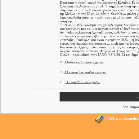
Ποια ήταν η χρυσή εποχή της σύγχρονης Ελλάδας; Το χρ
Ολυμπιακούς Αγώνες του 2004. Τι σημάδεψε αυτή την επ
στην πολιτική, το μέλι που διόγκωσε την ευδαιμονία μ
της Μέλως και του Σήφη, λοιπόν, ο Κοντολέων μιλάει γ
όταν συνέλαβα τούτη τη πτυχή, που στα μάτια μου η Μέ
ψυχή της.
Το &laquo;Μέλι κόλλησε στα χείλη&raquo; δεν είναι έ
του προσώπου μας και μια ανατριχιαστική εκδοχή για τ
Αν η &laquo;Ερωτική Αγωγή&raquo; ανθολόγησε τον εικ
παραφορά και την συντριβή σε μια κοινωνία που γνωρίζ
καταλάβει. Γιατί όλοι μας έχουμε γευτεί το Μέλι... ή 
γυρεύοντας διαρκώς περισσότερα ... χωρίς καν να ξέρουμ
Και όταν δεν ξέρεις τι είναι αυτό που ζητάς και κυνηγά
τα χείλη απομένουν στεγνά. Φαγωμένα. Όπως είναι τα χ
Ομιλία - παρουσίαση στον ΙΑΝΟ (16/4/2013) και δημοσ
8.
Ο Ισίδωρος Ζουργός έγραψε:
9.
Ο Γιώργος Συμπάρδης έγραψε:
10.
Η Τέσυ Μπάιλα έγραψε:
.
Δεν υπάρχο
©2026
www.kontoleo