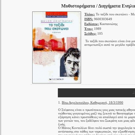
Μυθιστορήματα / Διηγήματα Ενηλικ
Τίτλος:
Το ταξίδι που σκοτώνει - Μ
ISBN:
9600303649
Εκδόσεις:
Καστανιώτης
Έτος:
1989
Σελίδες:
105
Το ταξίδι που σκοτώνει είναι ένα μ
αντιμετωπίζει αυτό το μεγάλο πρόβλ
.
1.
Βίτω Αγγελοπούλου, Καθημερινή, 18/3/1990
Ο Στέφανος είναι ο πρωτότοκος γιος μιας τυπικής αθηνα
νιώθοντας γοητευμένος μαζί της ξεκινά το θανατηφόρο 
εξάρτηση κάνει προσπάθειες να απαλλαγεί από το μαρτ
των γονιών του, του ξαδέλφου του Σωκράτη και μιας φίλης
ζωής.
Ο Μάνος Κοντολέων δίνει πολύ σωστά την ψυχολογία το
αντίστασης στο πάθος των ναρκωτικών, την εξασθένηση