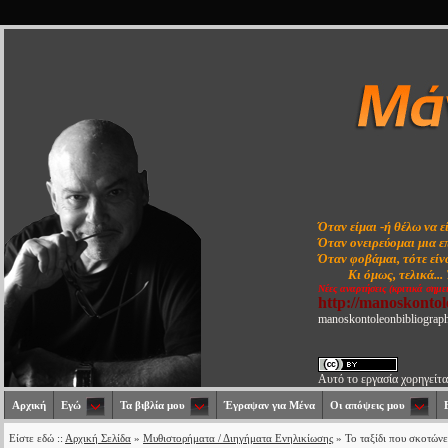
Όταν είμαι -ή θέλω να ε
Όταν ονειρεύομαι μια ε
Όταν φοβάμαι, τότε είνα
Κι όμως, τελικά...
Νέες αναρτήσεις (κριτικά σημε
http://manoskonto
manoskontoleonbibliograp
Αυτό το εργασία χορηγείτα
Αρχική
Εγώ
Τα βιβλία μου
Έγραψαν για Μένα
Οι απόψεις μου
Είστε εδώ ::
Αρχική Σελίδα
»
Μυθιστορήματα / Διηγήματα Ενηλικίωσης
» Το ταξίδι που σκοτώνε