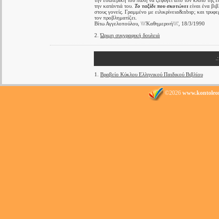
την εσωτερική του πάλη να ξεφύγει από τον κλοιό της ε
την κατάντιά του.
Το ταξίδι που σκοτώνει
είναι ένα βιβ
στους γονείς. Γραμμένο με ειλικρίνεια&nbsp; και τρυφε
τον προβληματίζει.
Βίτω Αγγελοπούλου, \\\'Καθημερινή\\\', 18/3/1990
2.
Ώριμη συγγραφική δουλειά
.
1.
Βραβείο Κύκλου Ελληνικού Παιδικού Βιβλίου
©2026
www.kontoleo