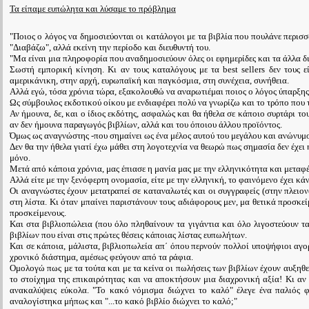
Τα είπαμε ευπώλητα και λύσαμε το πρόβλημα
"Ποιος ο λόγος να δημοσιεύονται οι κατάλογοι με τα βιβλία που πουλάνε περισσ
"Διαβάζω", αλλά εκείνη την περίοδο και διευθυντή του.
"Μα είναι μια πληροφορία που αναδημοσιεύουν όλες οι εφημερίδες και τα άλλα δι
Σωστή εμπορική κίνηση. Κι αν τους καταλόγους με τα best sellers δεν τους ε
αμερικάνικη, στην αρχή, ευρωπαϊκή και παγκόσμια, στη συνέχεια, συνήθεια.
Αλλά εγώ, τόσα χρόνια τώρα, εξακολουθώ να αναρωτιέμαι ποιος ο λόγος ύπαρξη
Ως σύμβουλος εκδοτικού οίκου με ενδιαφέρει πολύ να γνωρίζω και το τρόπο που τ
Αν ήμουνα, δε, και ο ίδιος εκδότης, ασφαλώς και θα ήθελα σε κάποιο συρτάρι το
αν δεν ήμουνα παραγωγός βιβλίων, αλλά και του όποιου άλλου προϊόντος.
Όμως ως αναγνώστης -που σημαίνει ως ένα μέλος αυτού του μεγάλου και ανώνυμου
Δεν θα την ήθελα γιατί έχω μάθει στη λογοτεχνία να θεωρώ πως σημασία δεν έχει
μόνο.
Μετά από κάποια χρόνια, μας έπιασε η μανία μας με την ελληνικότητα και μεταφ
Αλλά είτε με την ξενόφερτη ονομασία, είτε με την ελληνική, το φαινόμενο έχει κάν
Οι αναγνώστες έχουν μετατραπεί σε καταναλωτές και οι συγγραφείς (στην πλειονο
στη λίστα. Κι όταν μπαίνει παριστάνουν τους αδιάφορους μεν, μα θετικά προσκε
προσκείμενους.
Και στα βιβλιοπώλεια (που όλο πληθαίνουν τα γιγάντια και όλο λιγοστεύουν τα
βιβλίων που είναι στις πρώτες θέσεις κάποιας λίστας ευπωλήτων.
Και σε κάποια, μάλιστα, βιβλιοπωλεία απ΄ όπου περνούν πολλοί υποψήφιοι αγο
χρονικό διάστημα, αμέσως φεύγουν από τα ράφια.
Ομολογώ πως με τα τούτα και με τα κείνα οι πωλήσεις των βιβλίων έχουν αυξηθ
το στοίχημα της επικαιρότητας και να αποκτήσουν μια διαχρονική αξία! Κι αν 
ανακαλύψεις εύκολα. "Το κακό νόμισμα διώχνει το καλό" έλεγε ένα παλιός 
αναλογίστηκα μήπως και "...το κακό βιβλίο διώχνει το καλό;"