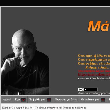
Όταν είμαι -ή θέλω να ε
Όταν ονειρεύομαι μια ε
Όταν φοβάμαι, τότε είνα
Κι όμως, τελικά...
Νέες αναρτήσεις (κριτικά σημε
http://manoskonto
manoskontoleonbibliograp
Αυτό το εργασία χορηγείτα
Αρχική
Εγώ
Τα βιβλία μου
Έγραψαν για Μένα
Οι απόψεις μου
Είστε εδώ ::
Αρχική Σελίδα
» Τα είπαμε ευπώλητα και λύσαμε το πρόβλημα